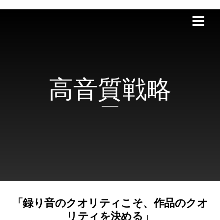
Skip
ME
to
content
高音質戦略
「録り音のクオリティこそ、作品のクオ
リティを決める」