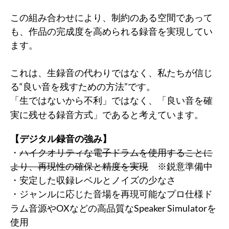
この組み合わせにより、制約のある空間であって
も、作品の完成度を高められる録音を実現してい
ます。
これは、生録音の代わりではなく、
私たちが信じ
る“良い音を残すための方法”です。
「生ではないから不利」ではなく、
「良い音を確
実に残せる録音方式」であると考えています。 
【デジタル録音の強み】
・
ハイクオリティな電子ドラムを使用することに
より、再現性の確保と精度を実現
※鋭意準備中
・安定した収録レベルとノイズの少なさ
・ジャンルに応じた音場を再現可能な
ド
プロ仕様
ラム音源やOXなどの高品質なSpeaker Simulator
を
使用